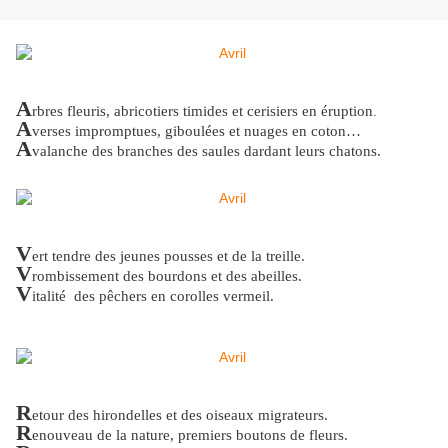
A
rbres fleuris, abricotiers timides et cerisiers en éruption
.
A
verses impromptues, giboulées et nuages en coton…
A
valanche des branches des saules dardant leurs chatons.
V
ert tendre des jeunes pousses et de la treille.
V
rombissement des bourdons et des abeilles.
V
italité des pêchers en corolles vermeil.
R
etour des hirondelles et des oiseaux migrateurs.
R
enouveau de la nature, premiers boutons de fleurs.