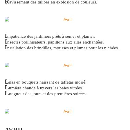
R
avissement des tulipes en explosion de couleurs.
I
mpatience des jardiniers prêts à semer et planter.
I
nsectes pollinisateurs, papillons aux ailes enchantées.
I
nstallation des brindilles, mousses et plumes pour les nichées.
L
ilas en bouquets naissant de taffetas moiré.
L
umière chaude à travers les baies vitrées.
L
ongueur des jours et des premières soirées.
AVRIL