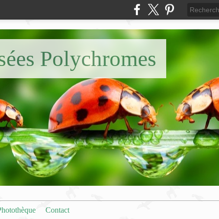
nsées Polychromes
Photothèque
Contact