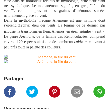
citée dans de nombreux recueils de mythologie, cette
fleur
étant
très symbolique. Le mot anémone signifie, en grec, ""fille du
vent"", ce nom provient des graines d'anémones semées
naturellement grâce au vent.
Dans la mythologie grecque
Anémone est une nymphe
dont
s'éprend
Zéphyr, dieu des vents. La femme de ce dernier, par
.
jalousie, la transforma en fleur. Anemos, en
grec, signifie « vent »
Le genre
Anemone
, de la famille des Renonculacées, comprend
environ 120 espèces ainsi que de nombreux
cultivars
couvrant à
peu près toute la palette des couleurs.
Partager
Vous aimerez aussi