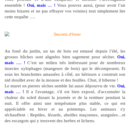
ensemble !
Oui, mais … !
Vous pouvez aussi, (pour avoir l’air
moins bizarre et ne pas effrayer vos voisins) tout simplement lire
cette enquête ….
Au fond du jardin, un tas de bois est entassé depuis l’été, les
grosses bûches sont alignées bien sagement pour sécher.
Oui,
mais …. !
C’est un milieu très intéressant pour de nombreux
insectes xylophages (mangeurs de bois) qui le décomposent. Et
sous les branchettes amassées à côté, un hérisson a construit son
nid douillet avec de la mousse et des feuilles. Chut, il hiberne !
Le muret en pierres sèches semble lui aussi dépourvu de vie.
Oui,
mais … !
Il a l'avantage, s'il est bien exposé,
d'accumuler la
chaleur du soleil
durant la journée et de la restituer pendant la
nuit. Il offre ainsi une température plus stable, ce qui est
appréciable en hiver et au printemps. Les animaux s'y
réchauffent : Reptiles, lézards, abeilles maçonnes, araignées…et
des escargots qui y trouvent des herbes et lichens.