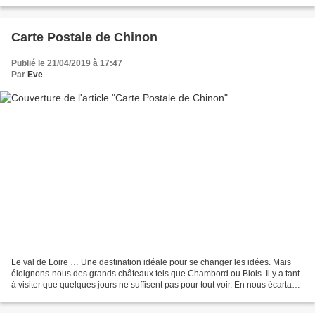
t’es penchée vers moi...
Carte Postale de Chinon
Publié le 21/04/2019 à 17:47
Par
Eve
Le val de Loire … Une destination idéale pour se changer les idées. Mais
éloignons-nous des grands châteaux tels que Chambord ou Blois. Il y a tant
à visiter que quelques jours ne suffisent pas pour tout voir. En nous écartant
des rives du grand fleuve,...