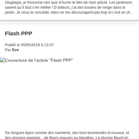
Glaglagla, je frissonne rien que d’écrire le titre de mon article. Les jardiniers
savent qu’il faut s’en méfier ! D’ailleurs, j’ai des boules de neige dans le
jardin. Je vous le concède, elles ne me découragent pas trop et c’est un clin
d’œil espiègle. Que...
Flash PPP
Publié le 05/05/2019 à 13:57
Par
Eve
De longues tiges comme des sarments, des bois tourmentés et noueux, et
des grosses grappes... de fleurs mauves ou bleutées. La glycine fleurit en