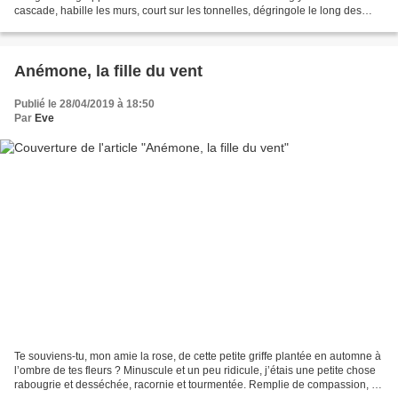
cascade, habille les murs, court sur les tonnelles, dégringole le long des
grillages et enchante le printemps. Quelquefois,...
Anémone, la fille du vent
Publié le 28/04/2019 à 18:50
Par
Eve
Te souviens-tu, mon amie la rose, de cette petite griffe plantée en automne à
l’ombre de tes fleurs ? Minuscule et un peu ridicule, j’étais une petite chose
rabougrie et desséchée, racornie et tourmentée. Remplie de compassion, tu