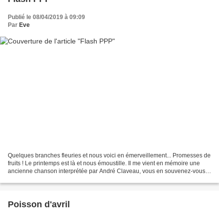
Publié le 08/04/2019 à 09:09
Par
Eve
Quelques branches fleuries et nous voici en émerveillement... Promesses de
fruits ! Le printemps est là et nous émoustille. Il me vient en mémoire une
ancienne chanson interprétée par André Claveau, vous en souvenez-vous ?
Quand nous jouions à la marelle...
Poisson d'avril