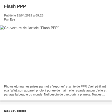
Flash PPP
Publié le 15/04/2019 à 09:26
Par
Eve
Photos étonnantes prises par notre "reporter" et amie de PPP. L’œil pétillant
et à l'affut, son appareil photo à portée de main, elle regarde autour d'elle et
partage la beauté du monde. Nul besoin de parcourir la planète. Tout est
devant nous. Pour elle,...
Flash PPP