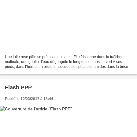
Une jolie rose pâle se prélasse au soleil. Elle frissonne dans la fraîcheur
matinale, une goutte d’eau dégringole le long de son bustier vert.A ses
pieds, dans l’herbe, un pissenlit secoue ses pétales humides dans la brise.
Soudain, la rose l’apostrophe...
Flash PPP
Publié le 10/03/2017 à 18:44