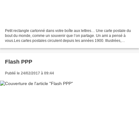
Petit rectangle cartonné dans votre boîte aux lettres… Une carte postale du
bout du monde, comme un souvenir que l’on partage. Un ami a pensé à
vous.Les cartes postales circulent depuis les années 1900. Illustrées,
dessinées, avec des messages désuets,...
Flash PPP
Publié le 24/02/2017 à 09:44