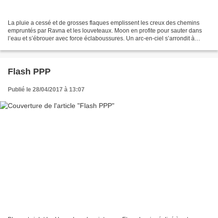
La pluie a cessé et de grosses flaques emplissent les creux des chemins
empruntés par Ravna et les louveteaux. Moon en profite pour sauter dans
l’eau et s’ébrouer avec force éclaboussures. Un arc-en-ciel s’arrondit à
l’horizon. Les prairies ont reverdi...
Flash PPP
Publié le 28/04/2017 à 13:07