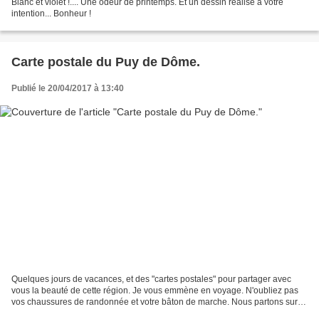
Blanc et violet !.... Une odeur de printemps. Et un dessin réalisé à votre
intention... Bonheur !
Carte postale du Puy de Dôme.
Publié le 20/04/2017 à 13:40
Quelques jours de vacances, et des "cartes postales" pour partager avec
vous la beauté de cette région. Je vous emmène en voyage. N'oubliez pas
vos chaussures de randonnée et votre bâton de marche. Nous partons sur
les chemins. Chut, silence... Ecoutons...