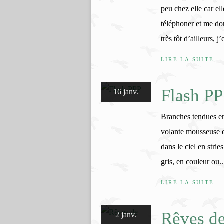
peu chez elle car el
téléphoner et me don
très tôt d’ailleurs, j
LIRE LA SUITE
Flash P
16 janv.
Branches tendues en 
volante mousseuse de
dans le ciel en strie
gris, en couleur ou..
LIRE LA SUITE
Rêves d
2 janv.