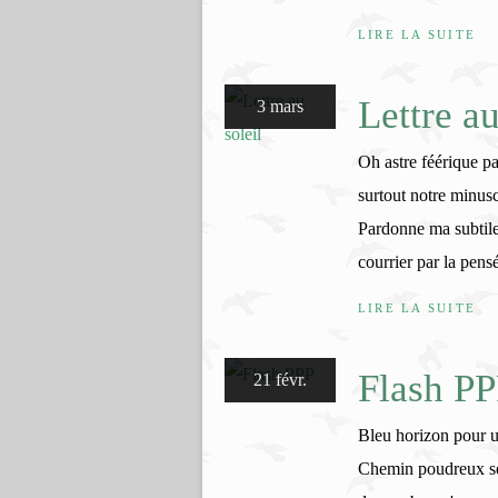
LIRE LA SUITE
Lettre au
3 mars
Oh astre féérique p
surtout notre minus
Pardonne ma subtile
courrier par la pens
LIRE LA SUITE
Flash P
21 févr.
Bleu horizon pour u
Chemin poudreux se 