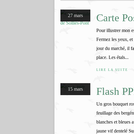
Carte Po
27 mars
Pour illustrer mon e
Fermez les yeux, et 
jour du marché, il fa
place. Les étals...
LIRE LA SUITE
Flash P
15 mars
Un gros bouquet ros
feuillage des bergén
blanches et bleues a
jaune vif dentelé Su