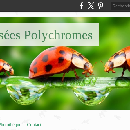
nsées Polychromes
Photothèque
Contact